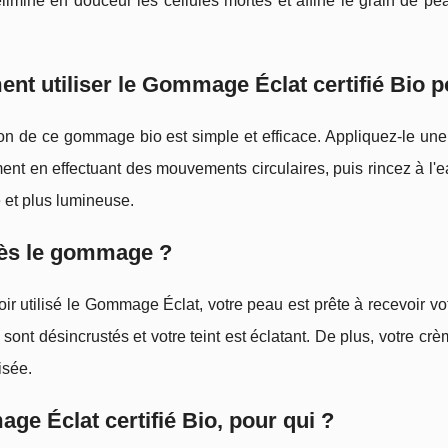
élimine en douceur les cellules mortes et affine le grain de 
t utiliser le Gommage Éclat certifié Bio 
tion de ce gommage bio est simple et efficace. Appliquez-le u
ent en effectuant des mouvements circulaires, puis rincez à l'
e et plus lumineuse.
rès le gommage ?
ir utilisé le Gommage Éclat, votre peau est prête à recevoir vot
 sont désincrustés et votre teint est éclatant. De plus, votre cr
isée.
e Éclat certifié Bio, pour qui ?