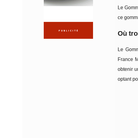
Le Gommag
ce gommag
Où tro
Le Gommag
France M
obtenir u
optant po